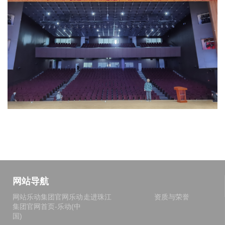
网站导航
网站乐动集团官网乐动
走进珠江
资质与荣誉
集团官网首页-乐动(中
国)